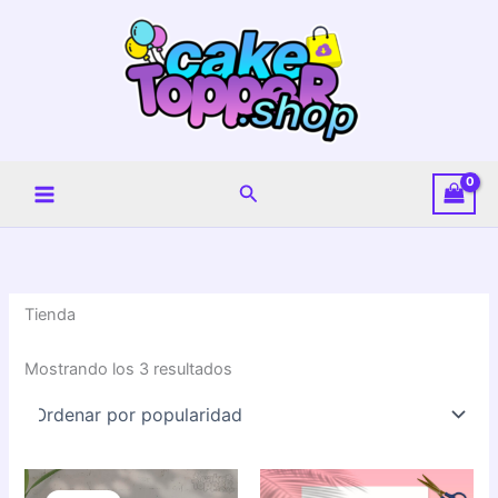
Ir
al
contenido
Buscar
Tienda
Ordenado
Mostrando los 3 resultados
por
puntuación
media