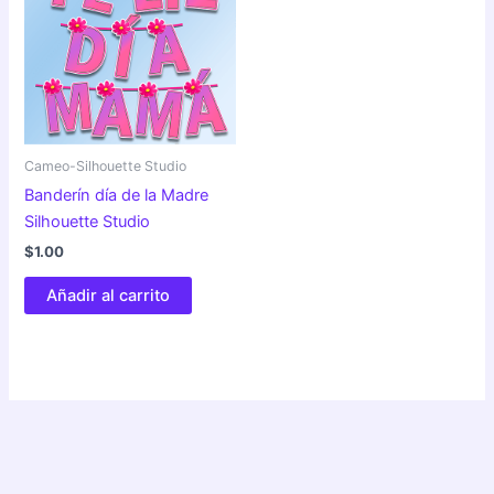
se
pu
ele
en
la
pág
Cameo-Silhouette Studio
de
Banderín día de la Madre
pro
Silhouette Studio
$
1.00
Añadir al carrito